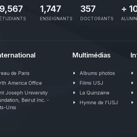
11,110
2,029
414
+
1
ÉTUDIANTS
ENSEIGNANTS
DOCTORANTS
ALUMN
nternational
Multimédias
In
eau de Paris
Albums photos
th America Office
Films USJ
nt Joseph University
La Quinzaine
ndation, Beirut Inc. -
Hymne de l'USJ
ts-Unis