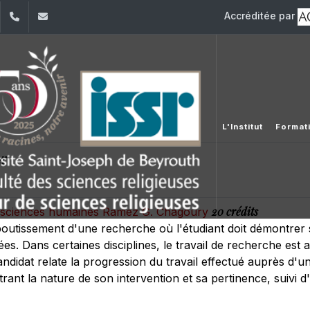
Accréditée par
dIn
YouTube
+961 (1) 421 581
issr@usj.edu.lb
L'Institut
Format
r
20 crédits
es sciences humaines Ramez G. Chagoury
outissement d'une recherche où l'étudiant doit démontrer 
ées. Dans certaines disciplines, le travail de recherche est
candidat relate la progression du travail effectué auprès d
ant la nature de son intervention et sa pertinence, suivi d'