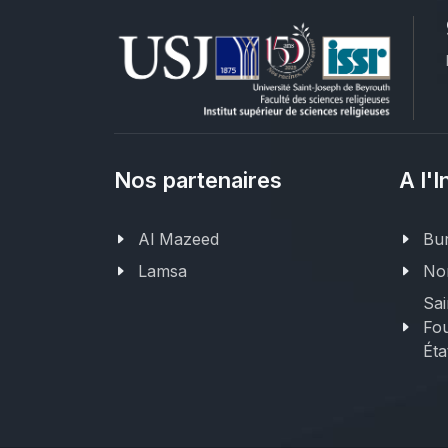
Nos partenaires
A l'I
Al Mazeed
Bur
Lamsa
Nor
Sai
Fou
Éta