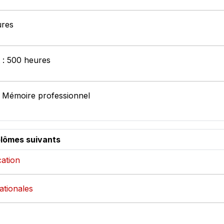
ures
t : 500 heures
: Mémoire professionnel
plômes suivants
ation
nationales