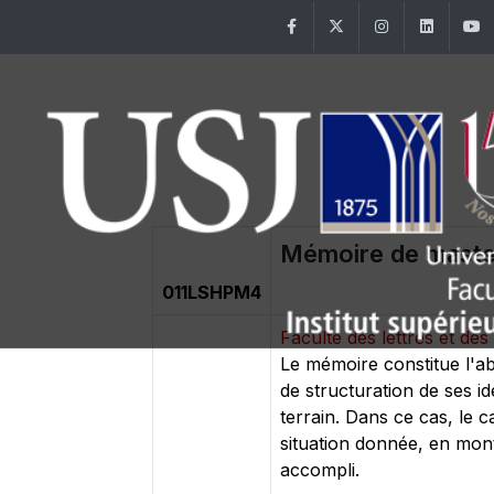
Facebook
Twitter
Instagram
Linke
Mémoire de maste
011LSHPM4
Faculté des lettres et d
Le mémoire constitue l'ab
de structuration de ses id
terrain. Dans ce cas, le 
situation donnée, en montr
accompli.