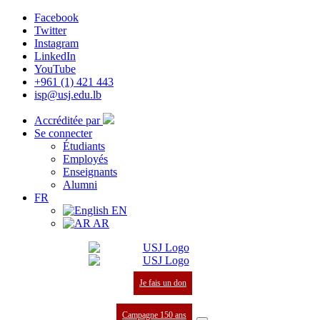
Facebook
Twitter
Instagram
LinkedIn
YouTube
+961 (1) 421 443
isp@usj.edu.lb
Accréditée par
Se connecter
Étudiants
Employés
Enseignants
Alumni
FR
EN
AR
Je fais un don
Campagne 150 ans