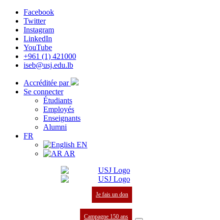
Facebook
Twitter
Instagram
LinkedIn
YouTube
+961 (1) 421000
iseb@usj.edu.lb
Accréditée par
Se connecter
Étudiants
Employés
Enseignants
Alumni
FR
EN
AR
Je fais un don
Campagne 150 ans