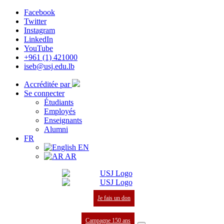
Facebook
Twitter
Instagram
LinkedIn
YouTube
+961 (1) 421000
iseb@usj.edu.lb
Accréditée par
Se connecter
Étudiants
Employés
Enseignants
Alumni
FR
EN
AR
Je fais un don
Campagne 150 ans