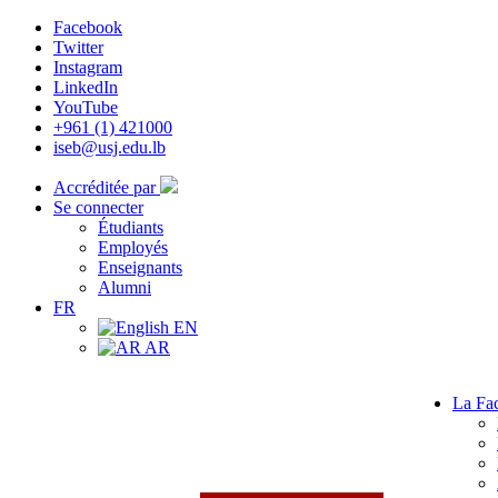
Facebook
Twitter
Instagram
LinkedIn
YouTube
+961 (1) 421000
iseb@usj.edu.lb
Accréditée par
Se connecter
Étudiants
Employés
Enseignants
Alumni
FR
EN
AR
La Fac