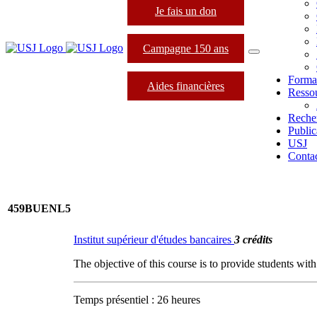
Je fais un don
Campagne 150 ans
Forma
Aides financières
Resso
Reche
Public
USJ
Conta
459BUENL5
Institut supérieur d'études bancaires
3 crédits
The objective of this course is to provide students wit
Temps présentiel : 26 heures