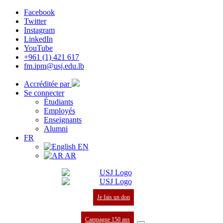
Facebook
Twitter
Instagram
LinkedIn
YouTube
+961 (1) 421 617
fm.ipm@usj.edu.lb
Accréditée par
Se connecter
Étudiants
Employés
Enseignants
Alumni
FR
EN
AR
Je fais un don
Campagne 150 ans