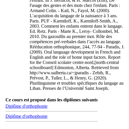
l'enfant. In J. Bernicot, & H. Marcos (Eds), De
l'usage des gestes et des mots chez l'enfant. Paris :
Armand Colin. - Kail, N., Fayol, M. (2000).
L’acquisition du langage de la naissance à 3 ans.
Paris. PUF - Karmiloff, K., Karmiloff-Smith, A.,
2003. Comment les enfants entrent dans le langage.
Ed. Retz. Paris - Marte K., Leroy- Collombel, M.
2010. Du gazouillis au premier mot. Rôle des
compétences pré-verbales dans l’accès au langage.
Rééducation orthophonique, 244, 77-94 - Paradis, J.
(2009). Oral language development in French and
English and the role of home input factors. Report
for the Conseil scolaire centre-nord,[north-central
schoolboard] Edmonton, Alberta. Retrieved from
http://www.ualberta.ca/~jparadis - Zebib, R.,
Prévost, P., Tuller, L., & Henry, G. (2020).
Plurilinguisme et troubles spécifiques du langage au
Liban. Presses de l’Université Saint Joseph.
Ce cours est proposé dans les diplômes suivants
Diplôme d'orthophonie
Diplôme d'orthophonie