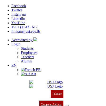
Facebook
Twitter
Instagram
LinkedIn
YouTube
+961 (1) 421 617
fm.ipm@usj.edu.lb
Accredited by
Login
Students
Employees
Teachers
Alumni
EN
FR
AR
I donate
Campaign 150 yrs