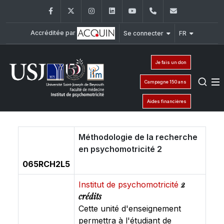
Facebook
Twitter
Instagram
LinkedIn
YouTube
+961 (1) 421 617
fm.ipm@usj
Accréditée par
Se connecter
FR
Je fais un don
Campagne 150 ans
Aides financières
Méthodologie de la recherche
en psychomotricité 2
065RCH2L5
2
Institut de psychomotricité
crédits
Cette unité d'enseignement
permettra à l'étudiant de