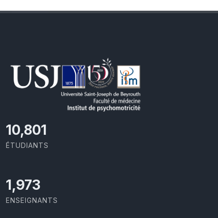
11,727
ÉTUDIANTS
2,142
ENSEIGNANTS