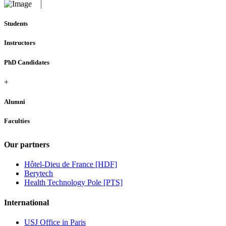
Students
Instructors
PhD Candidates
+
Alumni
Faculties
Our partners
Hôtel-Dieu de France [HDF]
Berytech
Health Technology Pole [PTS]
International
USJ Office in Paris