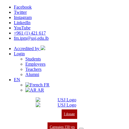
Facebook
Twitter
Instagram
LinkedIn
YouTube
+961 (1) 421 617
fm.ipm@usj.edu.lb
Accredited by
Login
Students
Employees
Teachers
Alumni
EN
FR
AR
I donate
Campaign 150 yrs