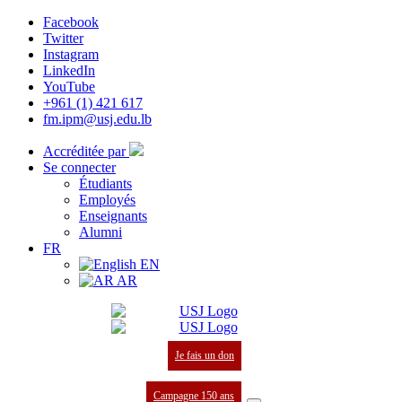
Facebook
Twitter
Instagram
LinkedIn
YouTube
+961 (1) 421 617
fm.ipm@usj.edu.lb
Accréditée par
Se connecter
Étudiants
Employés
Enseignants
Alumni
FR
EN
AR
Je fais un don
Campagne 150 ans