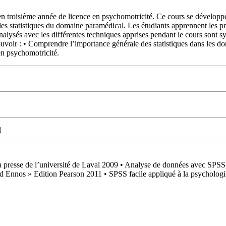
n troisième année de licence en psychomotricité. Ce cours se développe
udes statistiques du domaine paramédical. Les étudiants apprennent les p
s analysés avec les différentes techniques apprises pendant le cours so
pouvoir : • Comprendre l’importance générale des statistiques dans les d
en psychomotricité.
l
 la presse de l’université de Laval 2009 • Analyse de données avec SPS
d Ennos » Edition Pearson 2011 • SPSS facile appliqué à la psychologie 