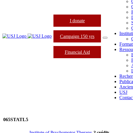
I donate
Institu
Campaign 150 yrs
Format
Ressou
Financial Aid
L
Recher
Publica
Ancien
USJ
Contac
065STATL5
Institute of Psychomotor Therapy
2 crédits