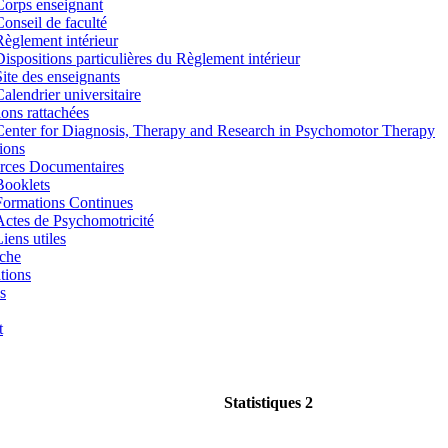
Corps enseignant
Conseil de faculté
Règlement intérieur
Dispositions particulières du Règlement intérieur
Site des enseignants
Calendrier universitaire
tions rattachées
Center for Diagnosis, Therapy and Research in Psychomotor Therapy
ions
rces Documentaires
Booklets
Formations Continues
Actes de Psychomotricité
iens utiles
che
tions
s
t
Statistiques 2