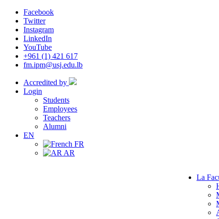
Facebook
Twitter
Instagram
LinkedIn
YouTube
+961 (1) 421 617
fm.ipm@usj.edu.lb
Accredited by
Login
Students
Employees
Teachers
Alumni
EN
FR
AR
La Fac