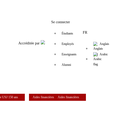
Facebook
Twitter
Instagram
LinkedIn
YouTube
+961 (1) 421 860/2
mpl@usj.edu.
Se connecter
FR
Étudiants
Accréditée par
Employés
Anglais
Enseignants
Arabic
Alumni
e USJ 150 ans
Aides financières
Aides financières