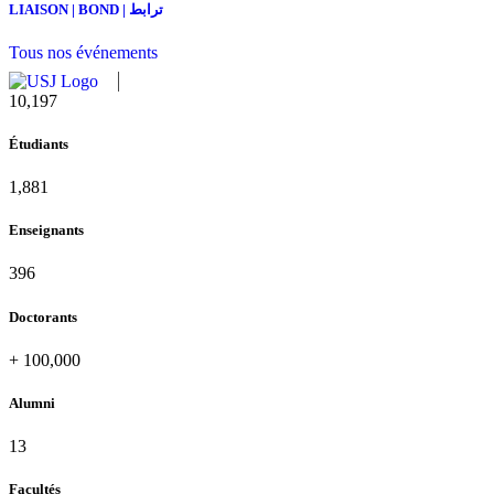
LIAISON | BOND | ترابط
Tous nos événements
11,727
Étudiants
2,142
Enseignants
437
Doctorants
+
100,000
Alumni
13
Facultés