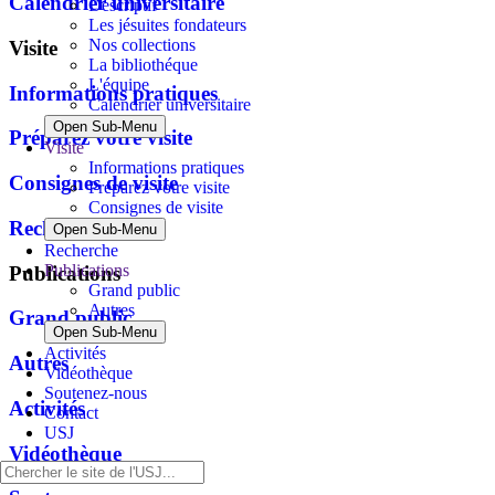
Calendrier universitaire
Descriptif
Les jésuites fondateurs
Nos collections
Visite
La bibliothéque
L'équipe
Informations pratiques
Calendrier universitaire
Open Sub-Menu
Préparez votre visite
Visite
Informations pratiques
Consignes de visite
Préparez votre visite
Consignes de visite
Recherche
Open Sub-Menu
Recherche
Publications
Publications
Grand public
Autres
Grand public
Open Sub-Menu
Activités
Autres
Vidéothèque
Soutenez-nous
Activités
Contact
USJ
Vidéothèque