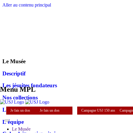
Aller au contenu principal
Le Musée
Descriptif
Les jésuites fondateurs
Menu MPL
Nos collections
La bibliothéque
Je fais un don
Je fais un don
Campagne USJ 150 ans
Campagn
L'équipe
Le Musée