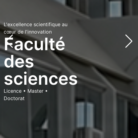
L'excellence scientifique au
cœur de l'innovation
Faculté
des
bg via: none found
sciences
Licence • Master •
Doctorat