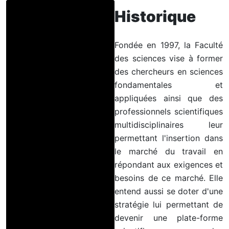
Historique
Fondée en 1997, la Faculté
des sciences vise à former
des chercheurs en sciences
fondamentales et
appliquées ainsi que des
professionnels scientifiques
multidisciplinaires leur
permettant l'insertion dans
le marché du travail en
répondant aux exigences et
besoins de ce marché. Elle
entend aussi se doter d'une
stratégie lui permettant de
devenir une plate-forme