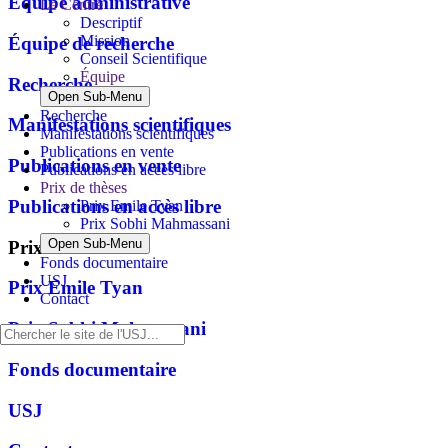
Équipe administrative
Le Centre
Descriptif
Mission
Équipe de recherche
Conseil Scientifique
Équipe
Recherche
Open Sub-Menu
Recherche
Manifestations scientifiques
Manifestations scientifiques
Publications en vente
Publications en vente
Publications en accès libre
Prix de thèses
Publications en accès libre
Prix Emile Tyan
Prix Sobhi Mahmassani
Open Sub-Menu
Prix de thèses
Fonds documentaire
USJ
Prix Emile Tyan
Contact
Prix Sobhi Mahmassani
Fonds documentaire
USJ