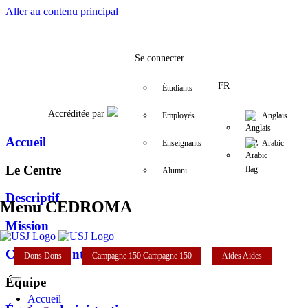
Aller au contenu principal
Facebook
Twitter
Instagram
LinkedIn
YouTube
+961 (1) 421 406
cedroma@usj.
Se connecter
FR
Étudiants
Accréditée par
Employés
Anglais
Accueil
Enseignants
Arabic
Le Centre
Alumni
Descriptif
Menu CEDROMA
Mission
Conseil Scientifique
Dons
Dons
Campagne 150
Campagne 150
Aides
Aides
Équipe
Accueil