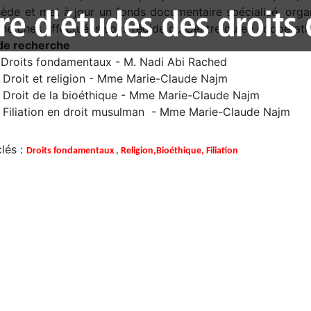
sède et met à jour un fonds documentaire spécialisé, orga
cherches effectuées sous l’égide du Centre ou en coopératio
de recherche
 Droits fondamentaux - M. Nadi Abi Rached
 Droit et religion - Mme Marie-Claude Najm
 Droit de la bioéthique - Mme Marie-Claude Najm
 Filiation en droit musulman - Mme Marie-Claude Najm
lés :
Droits fondamentaux , Religion,Bioéthique, Filiation