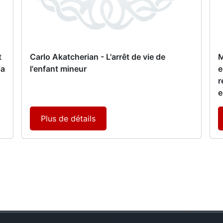
t
Carlo Akatcherian - L'arrêt de vie de
M
la
l'enfant mineur
e
r
e
Plus de détails