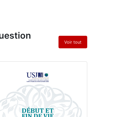
question
Voir tout