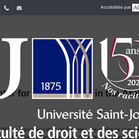
Accréditée par
dIn
YouTube
+961 (1) 421 406
cedroma@usj.edu.lb
ter for Legal Studies in the Ar
DROMA a pour vocation de favoriser une meilleure connai
eb et Machrek) dans une perspective de droit comparé, not