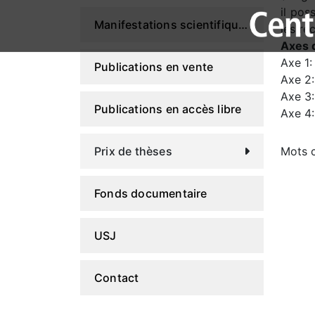
il pos
Manifestations scientifiques
les re
Axes 
Axe 1:
Publications en vente
Axe 2:
Axe 3:
Publications en accès libre
Axe 4:
Prix de thèses
Mots c
Fonds documentaire
USJ
Contact