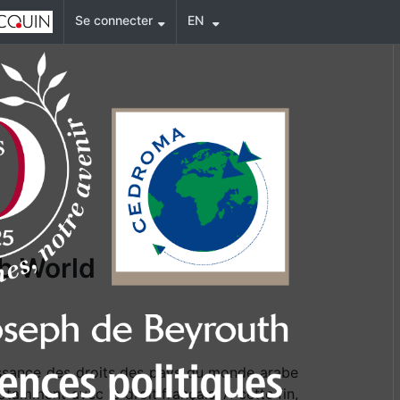
Se connecter
EN
ab World
ssance des droits des pays du monde arabe
amment avec le droit français. A cette fin,