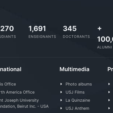
1,727
2,142
437
+
UDIANTS
ENSEIGNANTS
DOCTORANTS
100
ALUMNI
rnational
Multimedia
Pr
is Office
Photo albums
th America Office
USJ Films
nt Joseph University
La Quinzaine
ndation, Beirut Inc. - USA
USJ Anthem