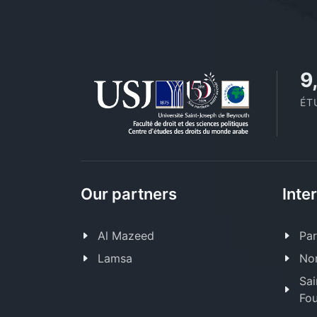
1
ÉT
Our partners
Inte
Al Mazeed
Par
Lamsa
Nor
Sai
Fou