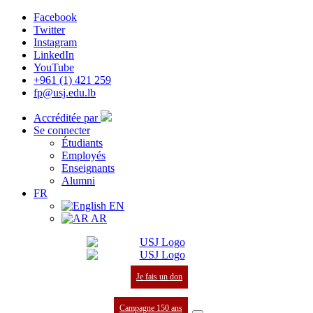
Facebook
Twitter
Instagram
LinkedIn
YouTube
+961 (1) 421 259
fp@usj.edu.lb
Accréditée par
Se connecter
Étudiants
Employés
Enseignants
Alumni
FR
EN
AR
Je fais un don
Campagne 150 ans