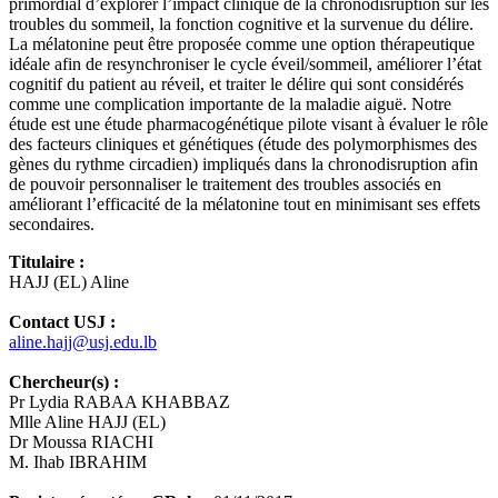
primordial d’explorer l’impact clinique de la chronodisruption sur les
troubles du sommeil, la fonction cognitive et la survenue du délire.
La mélatonine peut être proposée comme une option thérapeutique
idéale afin de resynchroniser le cycle éveil/sommeil, améliorer l’état
cognitif du patient au réveil, et traiter le délire qui sont considérés
comme une complication importante de la maladie aiguë. Notre
étude est une étude pharmacogénétique pilote visant à évaluer le rôle
des facteurs cliniques et génétiques (étude des polymorphismes des
gènes du rythme circadien) impliqués dans la chronodisruption afin
de pouvoir personnaliser le traitement des troubles associés en
améliorant l’efficacité de la mélatonine tout en minimisant ses effets
secondaires.
Titulaire :
HAJJ (EL) Aline
Contact USJ :
aline.hajj@usj.edu.lb
Chercheur(s) :
Pr Lydia RABAA KHABBAZ
Mlle Aline HAJJ (EL)
Dr Moussa RIACHI
M. Ihab IBRAHIM