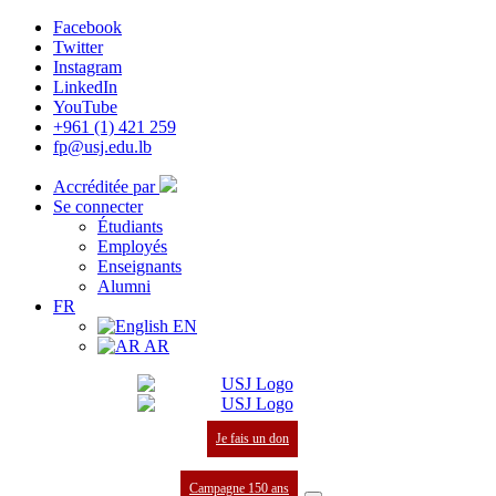
Facebook
Twitter
Instagram
LinkedIn
YouTube
+961 (1) 421 259
fp@usj.edu.lb
Accréditée par
Se connecter
Étudiants
Employés
Enseignants
Alumni
FR
EN
AR
Je fais un don
Campagne 150 ans