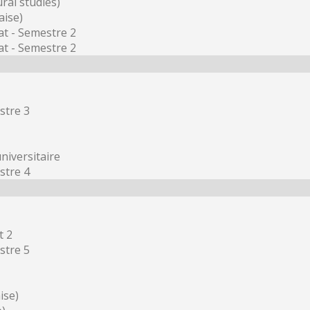
ral studies)
aise)
at - Semestre 2
at - Semestre 2
stre 3
niversitaire
stre 4
t 2
stre 5
ise)