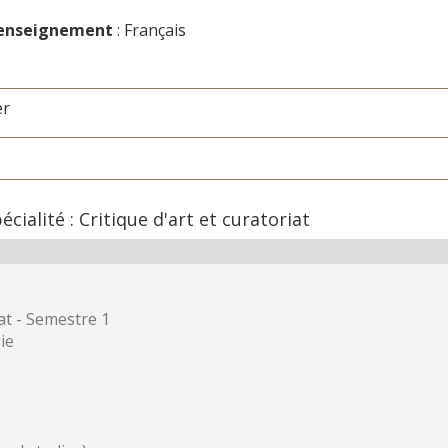
'enseignement
: Français
er
ialité : Critique d'art et curatoriat
at - Semestre 1
ie