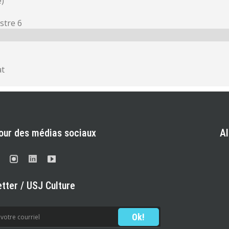
e)
stre 6
at
our des médias sociaux
A
tter / USJ Culture