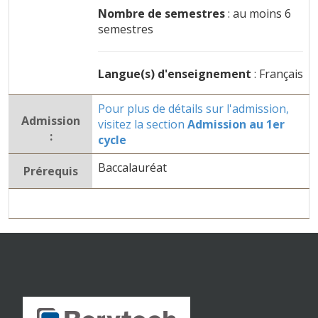
Nombre de semestres
: au moins 6
semestres
Langue(s) d'enseignement
: Français
Pour plus de détails sur l'admission,
Admission
visitez la section
Admission au 1er
:
cycle
Baccalauréat
Prérequis