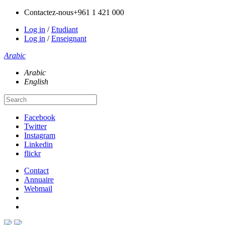
Contactez-nous
+961 1 421 000
Log in
/
Etudiant
Log in
/
Enseignant
Arabic
Arabic
English
Facebook
Twitter
Instagram
Linkedin
flickr
Contact
Annuaire
Webmail