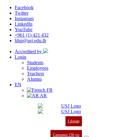
Facebook
Twitter
Instagram
LinkedIn
YouTube
+961 (1) 421 432
fdsp@usj.edu.lb
Accredited by
Login
Students
Employees
Teachers
Alumni
EN
FR
AR
I donate
Campaign 150 yrs