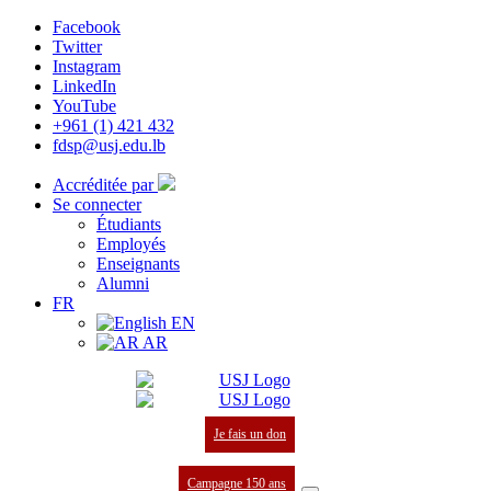
Facebook
Twitter
Instagram
LinkedIn
YouTube
+961 (1) 421 432
fdsp@usj.edu.lb
Accréditée par
Se connecter
Étudiants
Employés
Enseignants
Alumni
FR
EN
AR
Je fais un don
Campagne 150 ans