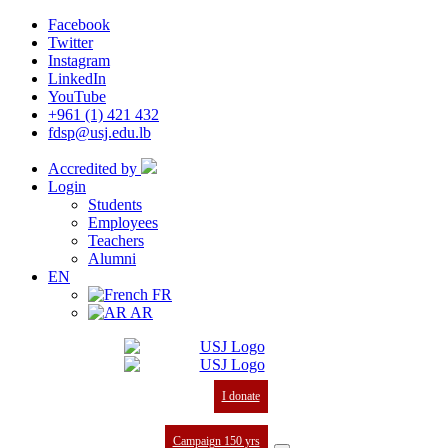
Facebook
Twitter
Instagram
LinkedIn
YouTube
+961 (1) 421 432
fdsp@usj.edu.lb
Accredited by
Login
Students
Employees
Teachers
Alumni
EN
FR
AR
I donate
Campaign 150 yrs