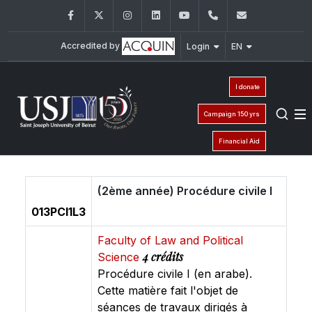
Facebook
Twitter
Instagram
LinkedIn
YouTube
+961 (1) 421 432
fdsp@usj.e
Accredited by
Login
EN
I donate
Campaign 150 yrs
Financial Aid
(2ème année) Procédure civile I
013PCI1L3
Faculty of Law and Political
4 crédits
Science
Procédure civile I (en arabe).
Cette matière fait l'objet de
séances de travaux dirigés à