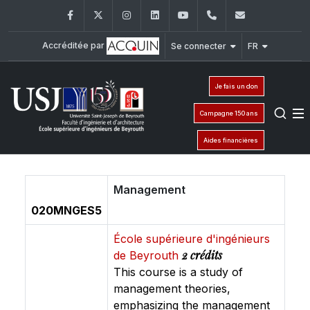
Facebook
Twitter
Instagram
LinkedIn
YouTube
+961 (1) 421 317
Secretaria
Accréditée par
Se connecter
FR
Je fais un don
Campagne 150 ans
Aides financières
Management
020MNGES5
École supérieure d'ingénieurs
2 crédits
de Beyrouth
This course is a study of
management theories,
emphasizing the management