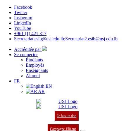
Facebook
Twitter
Instagram
LinkedIn
YouTube
+961 (1) 421 317
Secretariat.esib@usj.edu.lb;Secretariat2.esib@usj.edu.lb
Accréditée par
Se connecter
Étudiants
Employés
Enseignants
Alumni
FR
EN
AR
Je fais un don
Campagne 150 ans