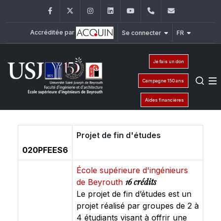
Facebook
Twitter
Instagram
LinkedIn
YouTube
+961 (1) 421 317
Secretaria
Accréditée par
Se connecter
FR
Je fais un don
Campagne 150 ans
Aides financières
Projet de fin d'études
020PFEES6
École supérieure d'ingénieurs
16 crédits
de Beyrouth
Le projet de fin d’études est un
projet réalisé par groupes de 2 à
4 étudiants visant à offrir une