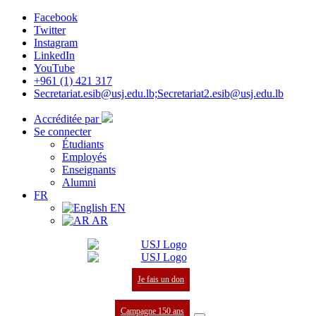
Facebook
Twitter
Instagram
LinkedIn
YouTube
+961 (1) 421 317
Secretariat.esib@usj.edu.lb;Secretariat2.esib@usj.edu.lb
Accréditée par
Se connecter
Étudiants
Employés
Enseignants
Alumni
FR
EN
AR
Je fais un don
Campagne 150 ans