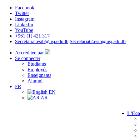
Facebook
Twitter
Instagram
LinkedIn
YouTube
+961 (1) 421 317
Secretariat.esib@usj.edu.lb;Secretariat2.esib@usj.edu.lb
Accréditée par
Se connecter
Étudiants
Employés
Enseignants
Alumni
FR
EN
AR
L'Éco