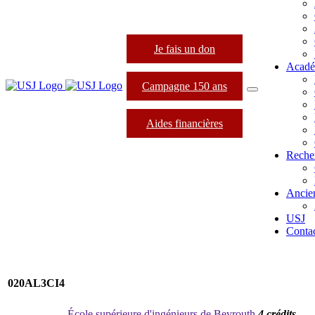
Je fais un don
Acadé
Campagne 150 ans
Aides financières
Reche
Ancie
USJ
Conta
020AL3CI4
École supérieure d'ingénieurs de Beyrouth
4 crédits