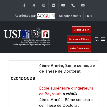
Facebook
Twitter
Instagram
LinkedIn
YouTube
+961 (1) 421 317
Secretaria
Accréditée par
Se connecter
FR
Je fais un don
Campagne 150 ans
Aides financières
4ème Année, 8ème semestre
de Thèse de Doctorat
0204DOCD8
École supérieure d'ingénieurs
0 crédits
de Beyrouth
4ème Année, 8ème semestre
de Thèse de Doctorat