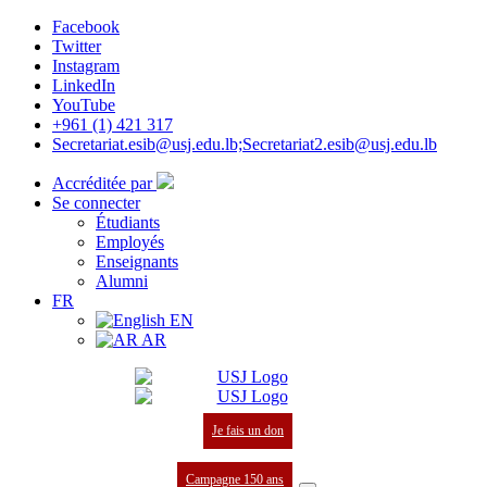
Facebook
Twitter
Instagram
LinkedIn
YouTube
+961 (1) 421 317
Secretariat.esib@usj.edu.lb;Secretariat2.esib@usj.edu.lb
Accréditée par
Se connecter
Étudiants
Employés
Enseignants
Alumni
FR
EN
AR
Je fais un don
Campagne 150 ans