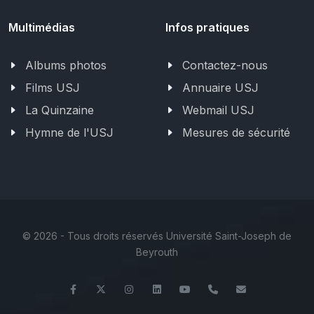
Multimédias
Infos pratiques
Albums photos
Contactez-nous
Films USJ
Annuaire USJ
La Quinzaine
Webmail USJ
Hymne de l'USJ
Mesures de sécurité
©
2026 - Tous droits réservés Université Saint-Joseph de
Beyrouth
Facebook
Twitter
Instagram
LinkedIn
YouTube
+961 (1) 421 317
Secretariat