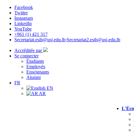
Facebook
Twitter
Instagram
LinkedIn
YouTube
+961 (1) 421 317
Secretariat.esib@usj.edu.lb;Secretariat2.esib@usj.edu.lb
Accréditée par
Se connecter
Étudiants
Employés
Enseignants
Alumni
FR
EN
AR
L'Éco