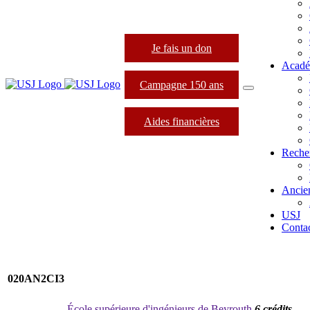
Je fais un don
Acadé
Campagne 150 ans
Aides financières
Reche
Ancie
USJ
Conta
020AN2CI3
École supérieure d'ingénieurs de Beyrouth
6 crédits