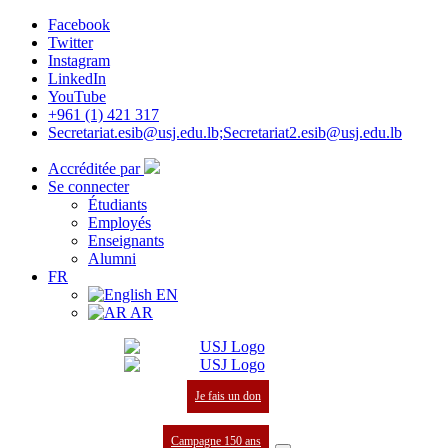
Facebook
Twitter
Instagram
LinkedIn
YouTube
+961 (1) 421 317
Secretariat.esib@usj.edu.lb;Secretariat2.esib@usj.edu.lb
Accréditée par
Se connecter
Étudiants
Employés
Enseignants
Alumni
FR
EN
AR
Je fais un don
Campagne 150 ans