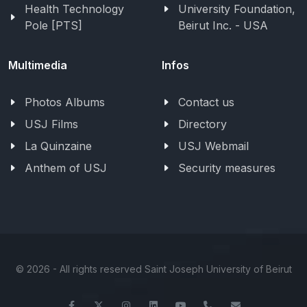
Health Technology
University Foundation,
Pole [PTS]
Beirut Inc. - USA
Multimedia
Infos
Photos Albums
Contact us
USJ Films
Directory
La Quinzaine
USJ Webmail
Anthem of USJ
Security measures
©
2026 - All rights reserved Saint Joseph University of Beirut
Facebook
Twitter
Instagram
LinkedIn
YouTube
+961-1-421000
info@usj.ed