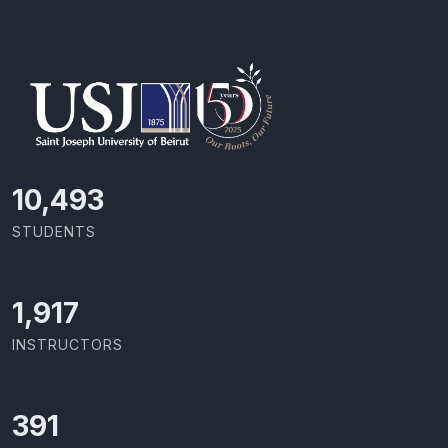
11,418
STUDENTS
2,086
INSTRUCTORS
426