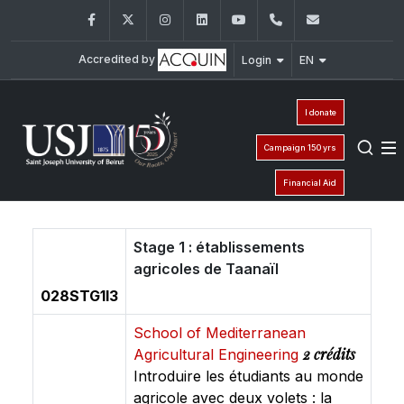
Facebook
Twitter
Instagram
LinkedIn
YouTube
+961 (8) 543 120/
esiam@usj
Accredited by
Login
EN
I donate
Campaign 150 yrs
Financial Aid
Stage 1 : établissements
agricoles de Taanaïl
028STG1I3
School of Mediterranean
2 crédits
Agricultural Engineering
Introduire les étudiants au monde
agricole avec deux volets : la