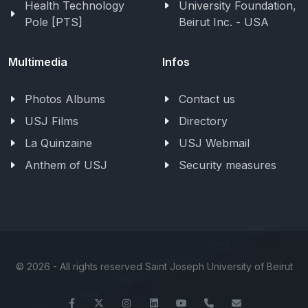
Health Technology
University Foundation,
Pole [PTS]
Beirut Inc. - USA
Multimedia
Infos
Photos Albums
Contact us
USJ Films
Directory
La Quinzaine
USJ Webmail
Anthem of USJ
Security measures
©
2026 - All rights reserved Saint Joseph University of Beirut
Facebook
Twitter
Instagram
LinkedIn
YouTube
+961-1-421000
info@usj.ed