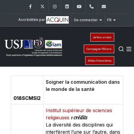
Facebook
Twitter
Instagram
LinkedIn
YouTube
+961 (8) 543 120/
esiam@usj
Accréditée par
Se connecter
FR
Je fais un don
Campagne 150 ans
Aides financières
Soigner la communication dans
le monde de la santé
018SCMSI2
Institut supérieur de sciences
1 crédits
religieuses
La diversité des disciplines qui
interfèrent l’une sur l’autre, dans