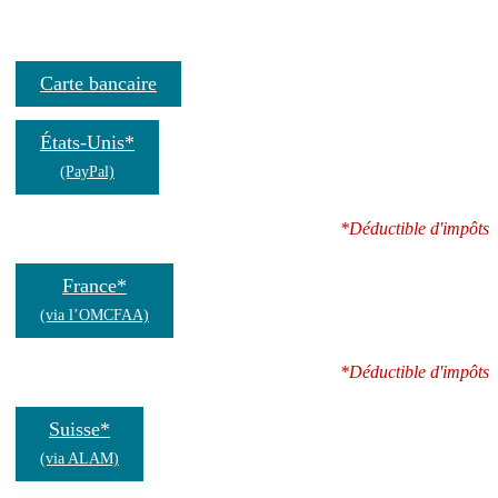
Carte bancaire
États-Unis*
(PayPal)
*Déductible d'impôts
France*
(via l’OMCFAA)
*Déductible d'impôts
Suisse*
(via ALAM)