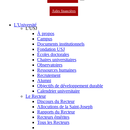
Aides financières
L'Université
L'USJ
À propos
Campus
Documents institutionnels
Fondation USJ
Écoles doctorales
Chaires universitaires
Observatoires
Ressources humaines
Recrutement
Alumni
Objectifs de développement durable
Calendrier universitaire
Le Recteur
Discours du Recteur
Allocutions de la Saint-Joseph
Rapports du Recteur
Recteurs émérites
Tous les Recteurs