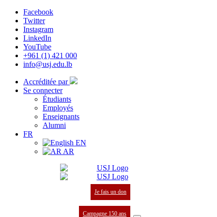
Facebook
Twitter
Instagram
LinkedIn
YouTube
+961 (1) 421 000
info@usj.edu.lb
Accréditée par
Se connecter
Étudiants
Employés
Enseignants
Alumni
FR
EN
AR
Je fais un don
Campagne 150 ans