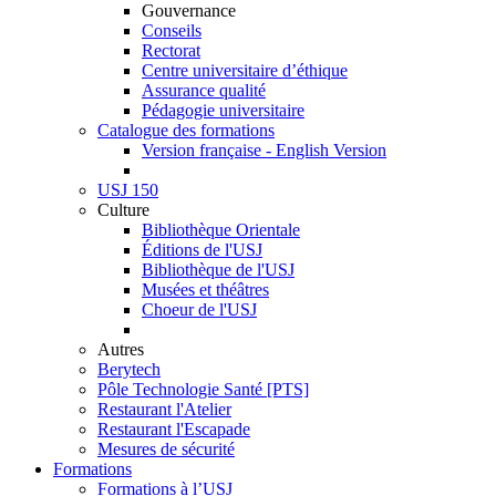
Gouvernance
Conseils
Rectorat
Centre universitaire d’éthique
Assurance qualité
Pédagogie universitaire
Catalogue des formations
Version française - English Version
USJ 150
Culture
Bibliothèque Orientale
Éditions de l'USJ
Bibliothèque de l'USJ
Musées et théâtres
Choeur de l'USJ
Autres
Berytech
Pôle Technologie Santé [PTS]
Restaurant l'Atelier
Restaurant l'Escapade
Mesures de sécurité
Formations
Formations à l’USJ