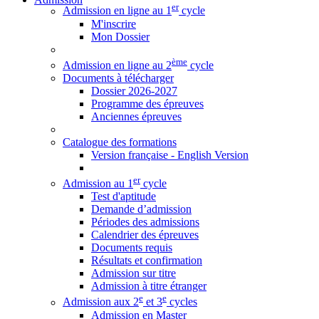
er
Admission en ligne au 1
cycle
M'inscrire
Mon Dossier
ème
Admission en ligne au 2
cycle
Documents à télécharger
Dossier 2026-2027
Programme des épreuves
Anciennes épreuves
Catalogue des formations
Version française - English Version
er
Admission au 1
cycle
Test d'aptitude
Demande d’admission
Périodes des admissions
Calendrier des épreuves
Documents requis
Résultats et confirmation
Admission sur titre
Admission à titre étranger
e
e
Admission aux 2
et 3
cycles
Admission en Master