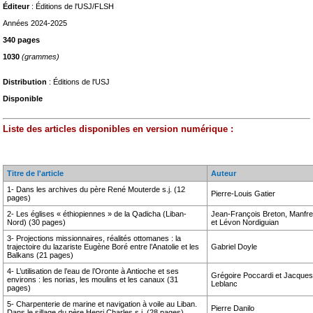
Éditeur
: Éditions de l'USJ/FLSH
Années 2024-2025
340 pages
1030
(grammes)
Distribution
: Éditions de l'USJ
Disponible
Liste des articles disponibles en version numérique :
Titre de l'article
Auteur
1- Dans les archives du père René Mouterde s.j. (12
Pierre-Louis Gatier
pages)
2- Les églises « éthiopiennes » de la Qadicha (Liban-
Jean-François Breton, Manfr
Nord) (30 pages)
et Lévon Nordiguian
3- Projections missionnaires, réalités ottomanes : la
trajectoire du lazariste Eugène Boré entre l’Anatolie et les
Gabriel Doyle
Balkans (21 pages)
4- L’utilisation de l’eau de l’Oronte à Antioche et ses
Grégoire Poccardi et Jacques
environs : les norias, les moulins et les canaux (31
Leblanc
pages)
5- Charpenterie de marine et navigation à voile au Liban.
Pierre Danilo
Dans le sillage du père Henri Charles s.j. (28 pages)