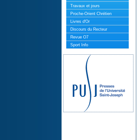
Travaux et jours
Proche-Orient Chrétien
Livres d'Or
Discours du Recteur
Revue O7
Sport Info