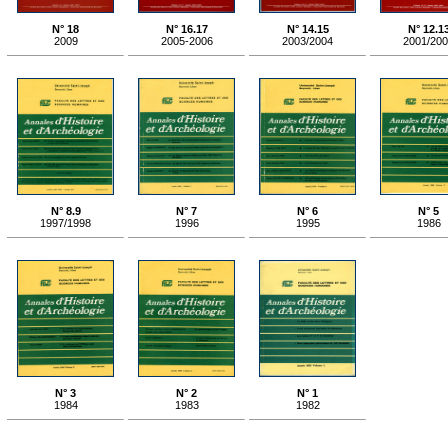
N° 18
N° 16.17
N° 14.15
N° 12.1
2009
2005-2006
2003/2004
2001/20
N° 8.9
N° 7
N° 6
N° 5
1997/1998
1996
1995
1986
N° 3
N° 2
N° 1
1984
1983
1982