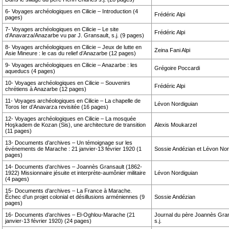
6- Voyages archéologiques en Cilicie – Introduction (4
Frédéric Alpi
pages)
7- Voyages archéologiques en Cilicie – Le site
Frédéric Alpi
d’Anavarza/Anazarbe vu par J. Gransault, s.j. (9 pages)
8- Voyages archéologiques en Cilicie – Jeux de lutte en
Zeina Fani Alpi
Asie Mineure : le cas du relief d’Anazarbe (12 pages)
9- Voyages archéologiques en Cilicie – Anazarbe : les
Grégoire Poccardi
aqueducs (4 pages)
10- Voyages archéologiques en Cilicie – Souvenirs
Frédéric Alpi
chrétiens à Anazarbe (12 pages)
11- Voyages archéologiques en Cilicie – La chapelle de
Lévon Nordiguian
Toros Ier d’Anavarza revisitée (16 pages)
12- Voyages archéologiques en Cilicie – La mosquée
Hoşkadem de Kozan (Sis), une architecture de transition
Alexis Moukarzel
(11 pages)
13- Documents d’archives – Un témoignage sur les
événements de Marache : 21 janvier-13 février 1920 (1
Sossie Andézian et Lévon Nor
pages)
14- Documents d’archives – Joannès Gransault (1862-
1922) Missionnaire jésuite et interprète-aumônier militaire
Lévon Nordiguian
(4 pages)
15- Documents d’archives – La France à Marache.
Échec d’un projet colonial et désillusions arméniennes (9
Sossie Andézian
pages)
16- Documents d’archives – El-Oghlou-Marache (21
Journal du père Joannès Gran
janvier-13 février 1920) (24 pages)
s.j.