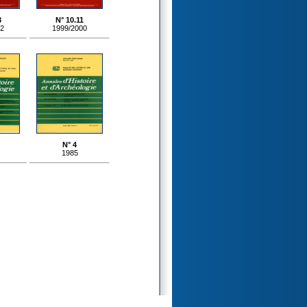
3
N° 10.11
02
1999/2000
N° 4
1985