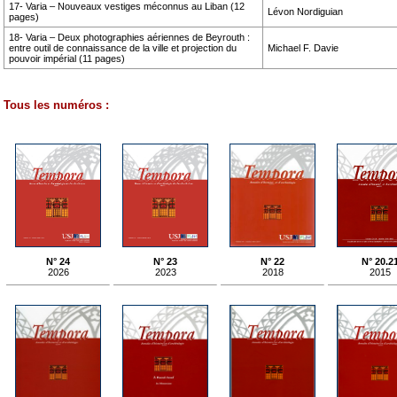
17- Varia – Nouveaux vestiges méconnus au Liban (12
Lévon Nordiguian
pages)
18- Varia – Deux photographies aériennes de Beyrouth :
entre outil de connaissance de la ville et projection du
Michael F. Davie
pouvoir impérial (11 pages)
Tous les numéros :
N° 24
N° 23
N° 22
N° 20.2
2026
2023
2018
2015