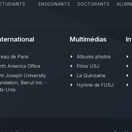
ÉTUDIANTS
ENSEIGNANTS
DOCTORANTS
ALUMN
nternational
Multimédias
In
eau de Paris
Albums photos
th America Office
Films USJ
nt Joseph University
La Quinzaine
ndation, Beirut Inc. -
Hymne de l'USJ
ts-Unis