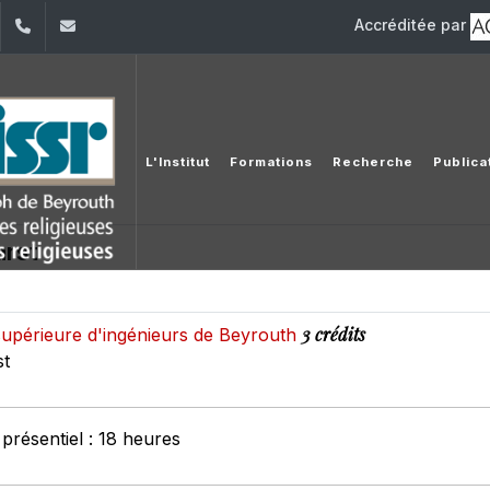
Accréditée par
dIn
YouTube
+961 (1) 421 581
issr@usj.edu.lb
L'Institut
Formations
Recherche
Publica
arst
3 crédits
supérieure d'ingénieurs de Beyrouth
st
présentiel : 18 heures