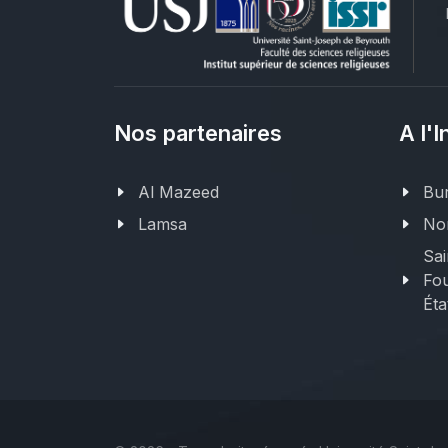
Nos partenaires
A l'I
Al Mazeed
Bur
Lamsa
Nor
Sai
Fou
Éta