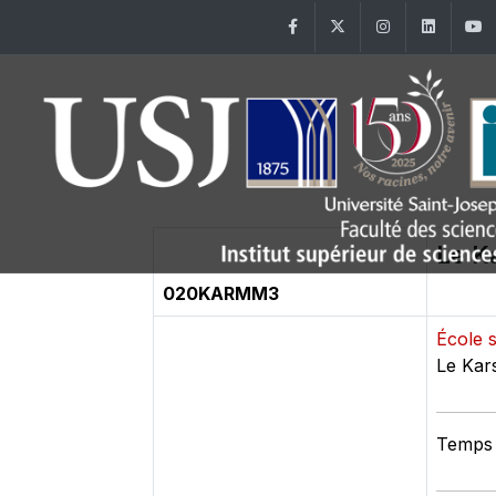
Facebook
Twitter
Instagram
Linke
Le K
020KARMM3
École 
Le Kar
Temps 