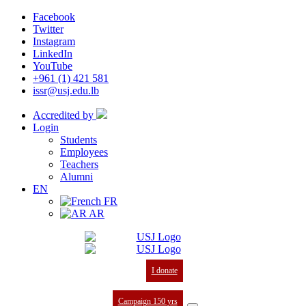
Facebook
Twitter
Instagram
LinkedIn
YouTube
+961 (1) 421 581
issr@usj.edu.lb
Accredited by
Login
Students
Employees
Teachers
Alumni
EN
FR
AR
I donate
Campaign 150 yrs