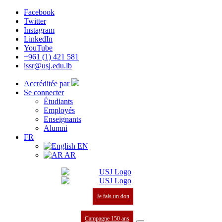
Facebook
Twitter
Instagram
LinkedIn
YouTube
+961 (1) 421 581
issr@usj.edu.lb
Accréditée par
Se connecter
Étudiants
Employés
Enseignants
Alumni
FR
EN
AR
Je fais un don
Campagne 150 ans