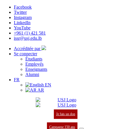
Facebook
Twitter
Instagram
LinkedIn
YouTube
+961 (1) 421 581
issr@usj.edu.lb
Accréditée par
Se connecter
Étudiants
Employés
Enseignants
Alumni
FR
EN
AR
Je fais un don
Campagne 150 ans