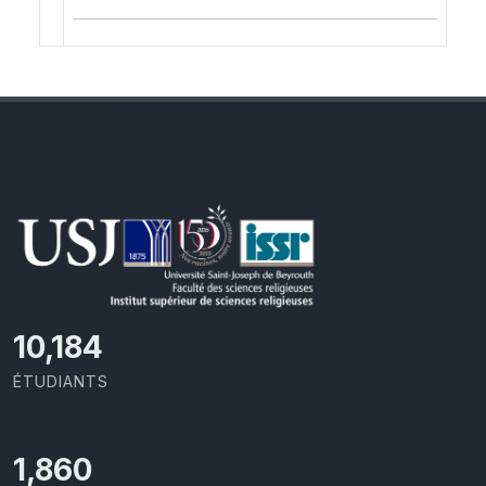
11,110
ÉTUDIANTS
2,029