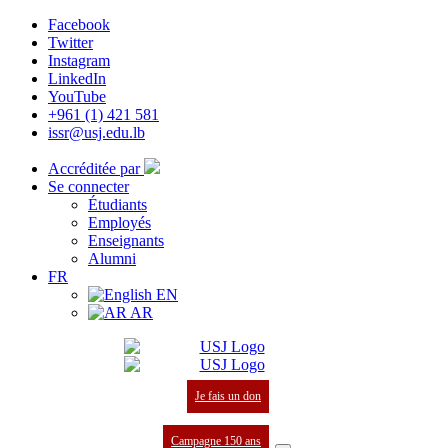
Facebook
Twitter
Instagram
LinkedIn
YouTube
+961 (1) 421 581
issr@usj.edu.lb
Accréditée par
Se connecter
Étudiants
Employés
Enseignants
Alumni
FR
EN
AR
Je fais un don
Campagne 150 ans