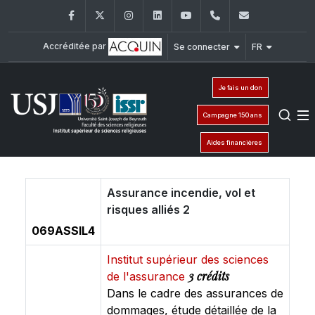
Facebook
Twitter
Instagram
LinkedIn
YouTube
+961 (1) 421 581
issr@usj.e
Accréditée par
Se connecter
FR
Je fais un don
Campagne 150 ans
Aides financières
Assurance incendie, vol et
risques alliés 2
069ASSIL4
Institut supérieur des sciences
3 crédits
de l'assurance
Dans le cadre des assurances de
dommages, étude détaillée de la