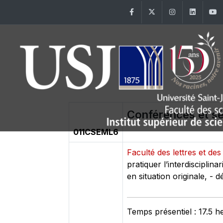
Facebook
Twitter
Instagram
Linke
Conférences et sém
011CSEML6
Faculté des lettres et 
pratiquer l’interdisciplina
en situation originale, - 
Temps présentiel : 17.5 h