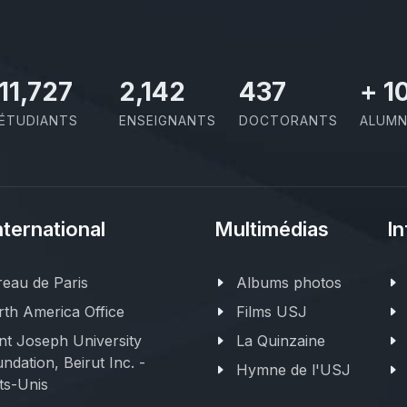
11,727
2,142
437
+
1
ÉTUDIANTS
ENSEIGNANTS
DOCTORANTS
ALUMN
nternational
Multimédias
In
eau de Paris
Albums photos
th America Office
Films USJ
nt Joseph University
La Quinzaine
ndation, Beirut Inc. -
Hymne de l'USJ
ts-Unis