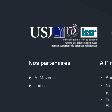
Nos partenaires
A l'I
Al Mazeed
Bur
Lamsa
Nor
Sai
Fou
Éta