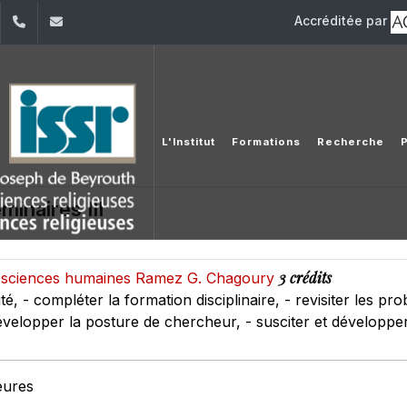
Accréditée par
dIn
YouTube
+961 (1) 421 581
issr@usj.edu.lb
L'Institut
Formations
Recherche
inaires III
3 crédits
des sciences humaines Ramez G. Chagoury
rité, - compléter la formation disciplinaire, - revisiter les p
développer la posture de chercheur, - susciter et développer 
eures