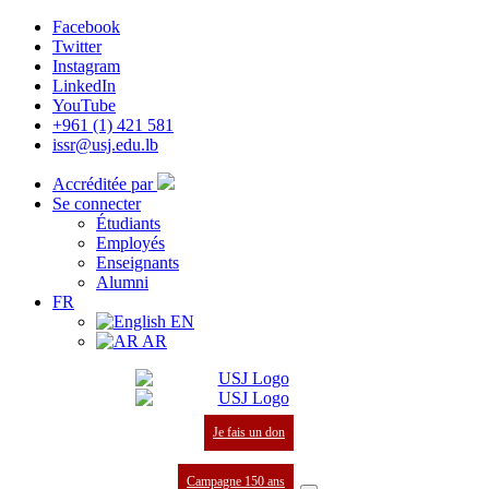
Facebook
Twitter
Instagram
LinkedIn
YouTube
+961 (1) 421 581
issr@usj.edu.lb
Accréditée par
Se connecter
Étudiants
Employés
Enseignants
Alumni
FR
EN
AR
Je fais un don
Campagne 150 ans