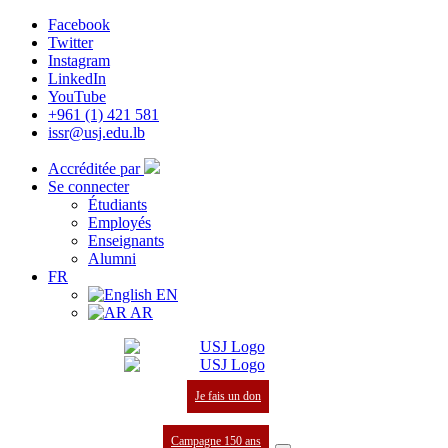
Facebook
Twitter
Instagram
LinkedIn
YouTube
+961 (1) 421 581
issr@usj.edu.lb
Accréditée par
Se connecter
Étudiants
Employés
Enseignants
Alumni
FR
EN
AR
Je fais un don
Campagne 150 ans