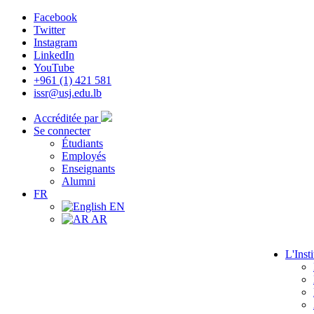
Facebook
Twitter
Instagram
LinkedIn
YouTube
+961 (1) 421 581
issr@usj.edu.lb
Accréditée par
Se connecter
Étudiants
Employés
Enseignants
Alumni
FR
EN
AR
L'Insti