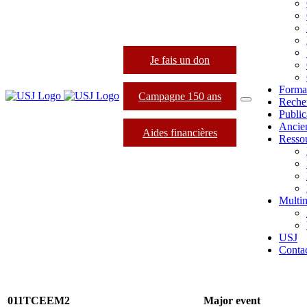
Je fais un don
Forma
Campagne 150 ans
Reche
Public
Ancie
Aides financières
Resso
Multi
USJ
Conta
011TCEEM2
Major event